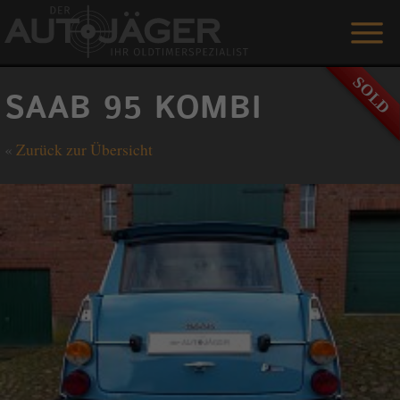
ANGEBOTE
SAAB 95 KOMBI
LEISTUNGEN
«
Zurück zur Übersicht
REFERENZEN
DER AUTOJÄGER
GÄSTEBUCH
KONTAKT
ENGLISH
0 1515 / 466 66 80