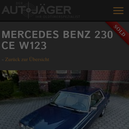
ANGEBOTE
MERCEDES BENZ 230
LEISTUNGEN
CE W123
REFERENZEN
«
Zurück zur Übersicht
DER AUTOJÄGER
GÄSTEBUCH
KONTAKT
ENGLISH
0 1515 / 466 66 80