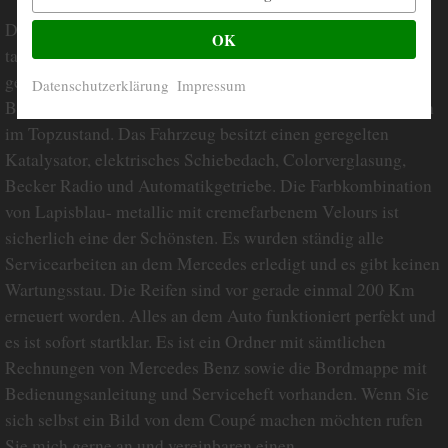
Dieses Mercedes Benz Coupé befindet sich in einem
OK
tadellosen, sehr guten Pflegezustand und ist Scheckheft
gepflegt. Es gibt absolut keine Rostprobleme und keine
Datenschutzerklärung
Impressum
Beulen oder Kratzer. Das Interieur ist ohne Beschädigungen
im Topzustand. Das Fahrzeug besitzt einen geregelten
Katalysator, elektrisches Schiebedach, Colorverglasung,
Becker Radio und Automatikgetriebe. Die Farbkombination
von Lapisblau- metallic mit cremefarbenem Velours ist
sicherlich eine der Schönsten. Es wurden ständig alle
Servicearbeiten an dem Mercedes erledigt und es gibt keinen
Wartungsstau. Die Reifen sind vor gerade einmal 200 Km
erneuert worden. Alles an dem Auto funktioniert perfekt und
es ist sofort startklar. Es ist ein Ordner mit sämtlichen
Rechnungen von Mercedes Benz sowie die Bordmappe mit
Bedienungsanleitung und Serviceheft vorhanden. Wenn Sie
sich selbst ein Bild von dem Coupé machen möchten rufen
Sie mich gerne an und vereinbaren einen