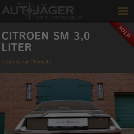
ANGEBOTE
CITROEN SM 3,0
LEISTUNGEN
LITER
REFERENZEN
«
Zurück zur Übersicht
DER AUTOJÄGER
GÄSTEBUCH
KONTAKT
ENGLISH
0 1515 / 466 66 80