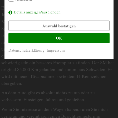
Erstklassiger und komplett revidierter Citroen SM aus dem
Details anzeigen/ausblenden
Jahr 1973 in der seltensten Version mit 3 Liter Maserati
Motor, handgeschaltet. Das Auto wurde von einem
Auswahl bestätigen
Spezialisten komplett revidiert und über 10 Jahre besessen.
Es wurden alle notwendigen Arbeiten inkl. Kettenspannern,
OK
modifiziert und revidiert. Die Karosserie ist ungeschweißt
und rostfrei! Das Interieur ist neuwertig, die Lackierung
Datenschutzerklärung
Impressum
erstklassig und die gesamte Technik auch! Es dürfte
schwierig sein ein besseres Exemplar zu finden. Der SM hat
original 85.000 Km gelaufen und kommt aus Schweden. Er
wird mit neuer Tüvabnahme sowie dem H-Kennzeichen
übergeben.
An dem Auto gibt es absolut nichts zu tun oder zu
verbessern. Einsteigen, fahren und genießen.
Wenn Sie Interesse an dem Wagen haben, rufen Sie mich
gerne an und vereinbaren einen Besichtigungstermin.