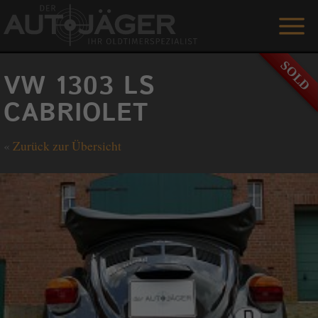
ANGEBOTE
VW 1303 LS
LEISTUNGEN
CABRIOLET
REFERENZEN
«
Zurück zur Übersicht
DER AUTOJÄGER
GÄSTEBUCH
KONTAKT
ENGLISH
0 1515 / 466 66 80