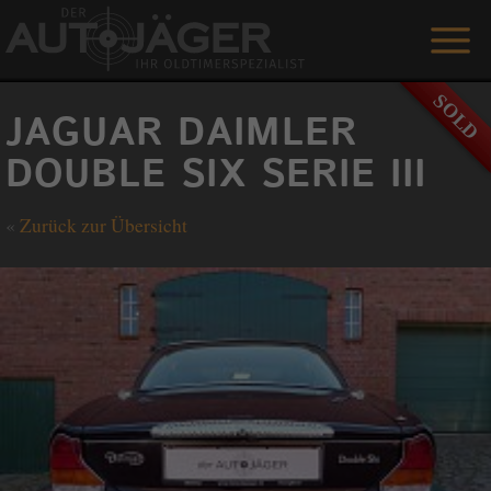
ANGEBOTE
JAGUAR DAIMLER
LEISTUNGEN
DOUBLE SIX SERIE III
REFERENZEN
«
Zurück zur Übersicht
DER AUTOJÄGER
GÄSTEBUCH
KONTAKT
ENGLISH
0 1515 / 466 66 80