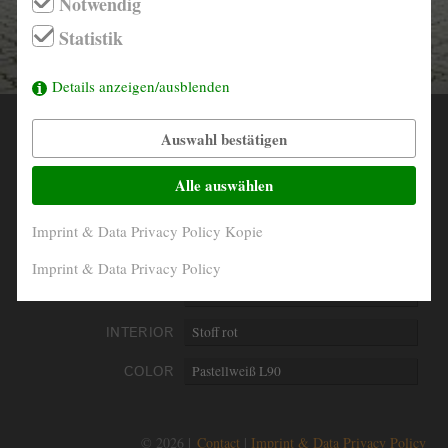
Notwendig
info@derautojaeger.de
Statistik
Instagram
Details anzeigen/ausblenden
Auswahl bestätigen
YEAR
1971
MILEAGE
85.481 Km original
Alle auswählen
ENGINE
4- Zylinder boxer Luftgekühlt
Imprint & Data Privacy Policy Kopie
PERFORMANCE
37 kW/50 PS
Imprint & Data Privacy Policy
DISPLACEMENT
1584 ccm
INTERIOR
Stoff rot
COLOR
Pastellweiß L90
© 2026 |
Contact
Imprint & Data Privacy Policy