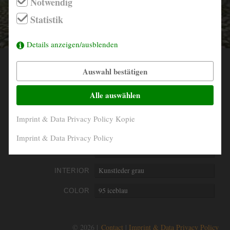
Notwendig
info@derautojaeger.de
Statistik
Instagram
Details anzeigen/ausblenden
Auswahl bestätigen
YEAR
1968
MILEAGE
87.766 Km abgelesen
Alle auswählen
ENGINE
4- Zylinder in Reihe
Imprint & Data Privacy Policy Kopie
PERFORMANCE
55 kW/75 PS
Imprint & Data Privacy Policy
DISPLACEMENT
1780 ccm
INTERIOR
Kunstleder grau
COLOR
95 iceblau
© 2026 |
Contact
Imprint & Data Privacy Policy