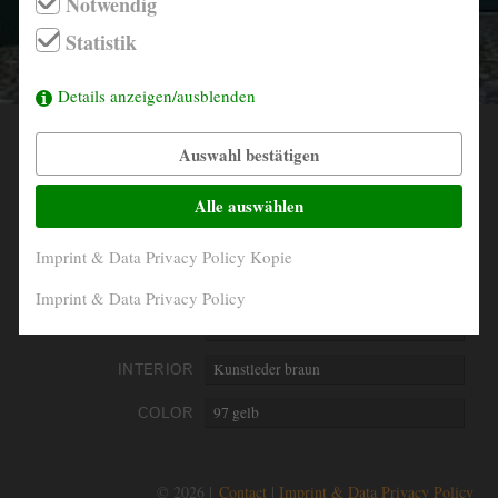
Notwendig
info@derautojaeger.de
Statistik
Instagram
Details anzeigen/ausblenden
Auswahl bestätigen
YEAR
1968
MILEAGE
48.761 Km abgelesen
Alle auswählen
ENGINE
4- Zylinder in Reihe
Imprint & Data Privacy Policy Kopie
PERFORMANCE
55 kW/75 PS
Imprint & Data Privacy Policy
DISPLACEMENT
1780 ccm
INTERIOR
Kunstleder braun
COLOR
97 gelb
© 2026 |
Contact
Imprint & Data Privacy Policy