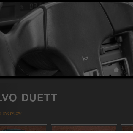
LVO DUETT
o overview