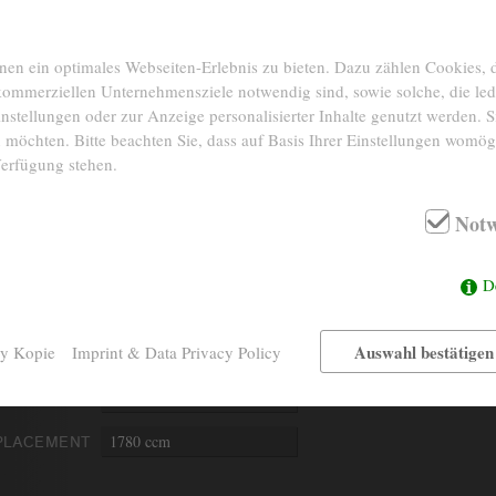
n ein optimales Webseiten-Erlebnis zu bieten. Dazu zählen Cookies, di
 kommerziellen Unternehmensziele notwendig sind, sowie solche, die le
nstellungen oder zur Anzeige personalisierter Inhalte genutzt werden. S
 möchten. Bitte beachten Sie, dass auf Basis Ihrer Einstellungen womögl
Verfügung stehen.
Notw
1966
YEAR
INTERIOR
D
46.812 Km on odometer
MILEAGE
COLOR
Auswahl bestätigen
cy Kopie
Imprint & Data Privacy Policy
4- cylinder straight
ENGINE
55 kW/75 PS
RFORMANCE
1780 ccm
PLACEMENT