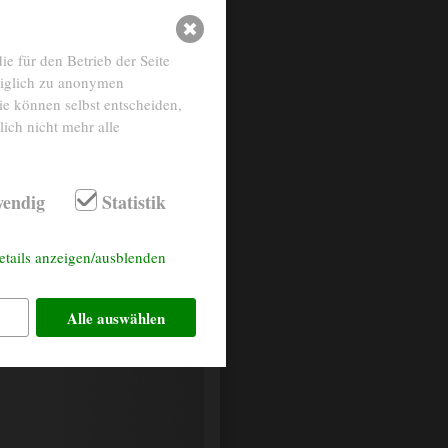
e für den Betrieb der Seite
diglich zu anonymen
ie können selbst entscheiden,
ich nicht mehr alle
endig
Statistik
sky leather blue
etails anzeigen/ausblenden
light blue
Alle auswählen