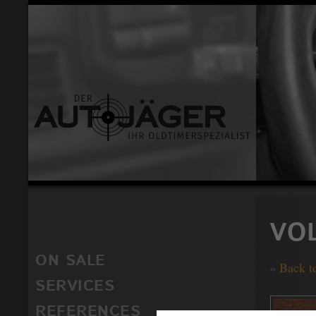
VO
ON SALE
«
Back t
SERVICES
REFERENCES