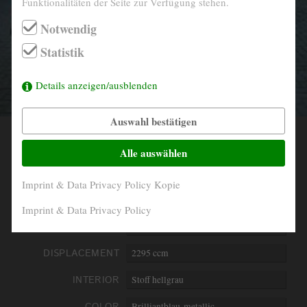
Funktionalitäten der Seite zur Verfügung stehen.
info@derautojaeger.de
Notwendig
Instagram
Statistik
Details anzeigen/ausblenden
Auswahl bestätigen
YEAR
1988
Alle auswählen
MILEAGE
32.993
Imprint & Data Privacy Policy Kopie
ENGINE
4- Zylinder in Reihe
Imprint & Data Privacy Policy
PERFORMANCE
100 kW/136 PS
DISPLACEMENT
2295 ccm
INTERIOR
Stoff hellgrau
COLOR
Brilliantblau-metallic