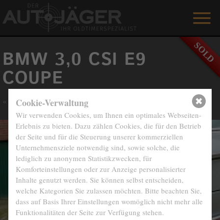
ON SALE
BMW 3,0 CSI E9
SERVICES
COUPE
REFERENCES
«
Back to overview
Cookie-Verwaltung
ABOUT US
Wir verwenden Cookies, um Ihnen ein optimales Webseiten-
Erlebnis zu bieten. Dazu zählen Cookies, die für den Betrieb
der Seite und für die Steuerung unserer kommerziellen
GUESTBOOK
Unternehmensziele notwendig sind, sowie solche, die
lediglich zu anonymen Statistikzwecken, für
CONTACT
Komforteinstellungen oder zur Anzeige personalisierter
Inhalte genutzt werden. Sie können selbst entscheiden,
DEUTSCH
welche Kategorien Sie zulassen möchten. Bitte beachten Sie,
dass auf Basis Ihrer Einstellungen womöglich nicht mehr alle
Funktionalitäten der Seite zur Verfügung stehen.
+49 151 / 54 66 66 80