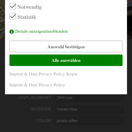
Notwendig
info@derautojaeger.de
Statistik
Instagram
Details anzeigen/ausblenden
Auswahl bestätigen
YEAR
1974
Alle auswählen
MILEAGE
113.538 Km original
Imprint & Data Privacy Policy Kopie
ENGINE
6- Zylinder in Reihe
Imprint & Data Privacy Policy
PERFORMANCE
147 kW/200 PS
DISPLACEMENT
2995 ccm
INTERIOR
Velours blau
COLOR
polaris silber