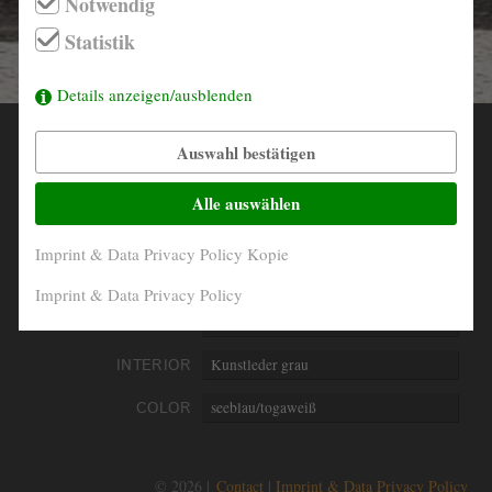
Notwendig
info@derautojaeger.de
Statistik
Instagram
Details anzeigen/ausblenden
Auswahl bestätigen
YEAR
1966
MILEAGE
00001 Km abgelesen
Alle auswählen
ENGINE
4- Zylinder boxer
Imprint & Data Privacy Policy Kopie
PERFORMANCE
32 kW/44 PS
Imprint & Data Privacy Policy
DISPLACEMENT
1493 ccm
INTERIOR
Kunstleder grau
COLOR
seeblau/togaweiß
© 2026 |
Contact
Imprint & Data Privacy Policy