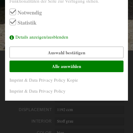
Funktionalitäten der Seite zur Verfügung stehen.
info@derautojaeger.de
Notwendig
Instagram
Statistik
Details anzeigen/ausblenden
Auswahl bestätigen
YEAR
1963
Alle auswählen
MILEAGE
20.200 Km abgelesen
Imprint & Data Privacy Policy Kopie
ENGINE
4- Zylinder boxer
Imprint & Data Privacy Policy
PERFORMANCE
25 kW/34 PS
DISPLACEMENT
1192 ccm
INTERIOR
Stoff grau
COLOR
blau