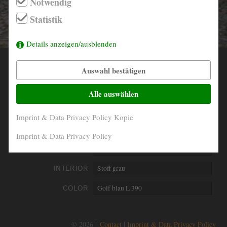
Notwendig
info@derautojaeger.de
Statistik
Instagram
Details anzeigen/ausblenden
Auswahl bestätigen
YEAR
1962
MILEAGE
21.028 Kilometer original
Alle auswählen
ENGINE
4- Zylinder boxer luftgekühlt
Imprint & Data Privacy Policy Kopie
PERFORMANCE
25 kW/34 PS
Imprint & Data Privacy Policy
DISPLACEMENT
1200 ccm
INTERIOR
Stoff grau
COLOR
Golf blau L 390
© 2026 |
Contact
Imprint & Data Privacy Policy