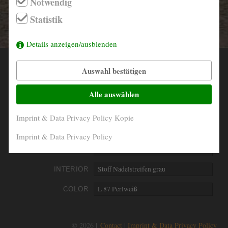
Notwendig
info@derautojaeger.de
Statistik
Instagram
Details anzeigen/ausblenden
Auswahl bestätigen
YEAR
1964
MILEAGE
88.623 Km original
Alle auswählen
ENGINE
4- Zylinder boxer luftgekühlt
Imprint & Data Privacy Policy Kopie
PERFORMANCE
25 kW/34 PS
Imprint & Data Privacy Policy
DISPLACEMENT
1200 ccm
INTERIOR
Stoff Nadelstreifen grau
COLOR
L 87 Perlweiß
© 2026 |
Contact
Imprint & Data Privacy Policy