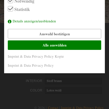
Notwendig
info@derautojaeger.de
Statistik
Instagram
Details anzeigen/ausblenden
Auswahl bestätigen
YEAR
1967
MILEAGE
105.204 Km original
Alle auswählen
ENGINE
4- Zylinder boxer luftgekühlt
Imprint & Data Privacy Policy Kopie
PERFORMANCE
32 kW/44 PS
Imprint & Data Privacy Policy
DISPLACEMENT
1500 ccm
INTERIOR
Stoff braun
COLOR
Lotos weiß
© 2026 |
Contact
Imprint & Data Privacy Policy