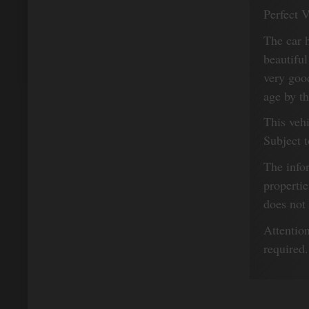
Perfect 
The car h
beautifu
very good
age by t
This vehi
Subject t
The info
propertie
does not 
Attentio
required.