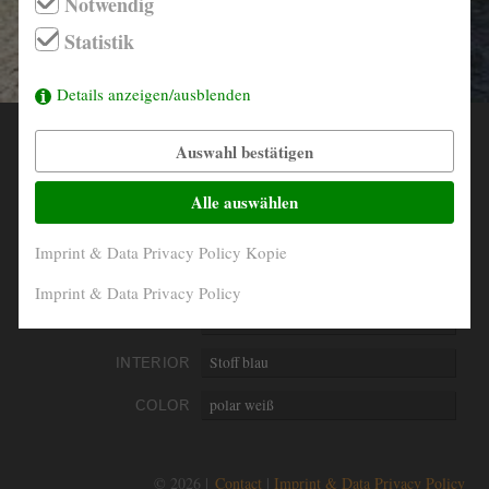
Notwendig
info@derautojaeger.de
Statistik
Instagram
Details anzeigen/ausblenden
Auswahl bestätigen
YEAR
1988
MILEAGE
130.964 Km original
Alle auswählen
ENGINE
4- Zylinder in Reihe
Imprint & Data Privacy Policy Kopie
PERFORMANCE
85 kW/115 PS
Imprint & Data Privacy Policy
DISPLACEMENT
2316 ccm
INTERIOR
Stoff blau
COLOR
polar weiß
© 2026 |
Contact
Imprint & Data Privacy Policy