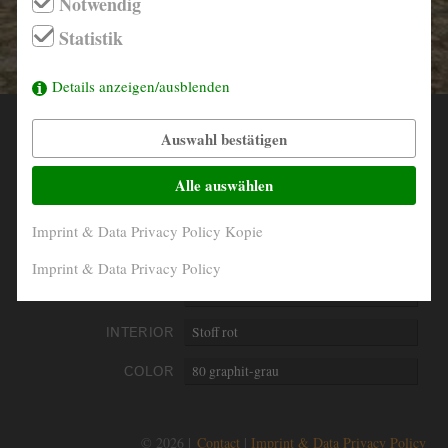
Notwendig
info@derautojaeger.de
Statistik
Instagram
Details anzeigen/ausblenden
Auswahl bestätigen
YEAR
1962
MILEAGE
88.857 Km abgelesen
Alle auswählen
ENGINE
4- Zylinder in Reihe
Imprint & Data Privacy Policy Kopie
PERFORMANCE
55 kW/75 PS
Imprint & Data Privacy Policy
DISPLACEMENT
1780 ccm
INTERIOR
Stoff rot
COLOR
80 graphit-grau
© 2026 |
Contact
Imprint & Data Privacy Policy