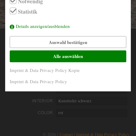
Notwendig
info@derautojaeger.de
Statistik
Instagram
Details anzeigen/ausblenden
Auswahl bestätigen
YEAR
1966
MILEAGE
61.670 Km original
Alle auswählen
ENGINE
4- Zylinder in Reihe
Imprint & Data Privacy Policy Kopie
PERFORMANCE
55 kW/75 PS
Imprint & Data Privacy Policy
DISPLACEMENT
1778 ccm
INTERIOR
Kunstleder schwarz
COLOR
rot
© 2026 |
Contact
Imprint & Data Privacy Policy