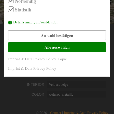
Notwendig
info@derautojaeger.de
Statistik
Instagram
Details anzeigen/ausblenden
Auswahl bestätigen
YEAR
1984
MILEAGE
139.229 Km original
Alle auswählen
ENGINE
4- Zylinder in Reihe
Imprint & Data Privacy Policy Kopie
PERFORMANCE
81 kW/110 PS
Imprint & Data Privacy Policy
DISPLACEMENT
1985 ccm
INTERIOR
Velours beige
COLOR
weinrot- metallic
© 2026 |
Contact
Imprint & Data Privacy Policy