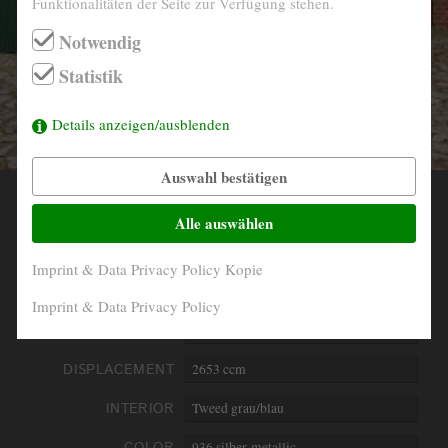
Funktionalitäten der Seite zur Verfügung stehen.
info@derautojaeger.de
Notwendig
Instagram
Statistik
Details anzeigen/ausblenden
Auswahl bestätigen
YEAR
1975
Alle auswählen
MILEAGE
113.713 Miles abgelesen
Imprint & Data Privacy Policy Kopie
ENGINE
6- Zylinder boxer luftgekühlt
Imprint & Data Privacy Policy
PERFORMANCE
121 kW/165 PS
DISPLACEMENT
2653 ccm
INTERIOR
Tweed grau/blau
COLOR
936 silber-metallic