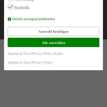
info@derautojaeger.de
Statistik
Kunstleder/Nadelstreifen
INTERIOR
Instagram
braun- metallic
COLOR
Details anzeigen/ausblenden
Auswahl bestätigen
© 2026 |
Contact
Imprint & Data Privacy Policy
Alle auswählen
Imprint & Data Privacy Policy Kopie
Imprint & Data Privacy Policy