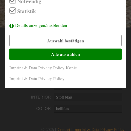
Notwendig
info@derautojaeger.de
Statistik
Instagram
Details anzeigen/ausblenden
Auswahl bestätigen
YEAR
1969
MILEAGE
80.228 Km original
Alle auswählen
ENGINE
4- Zylinder in Reihe
Imprint & Data Privacy Policy Kopie
PERFORMANCE
66 kW/90 PS
Imprint & Data Privacy Policy
DISPLACEMENT
1897 ccm
INTERIOR
Stoff blau
COLOR
hellblau
© 2026 |
Contact
Imprint & Data Privacy Policy