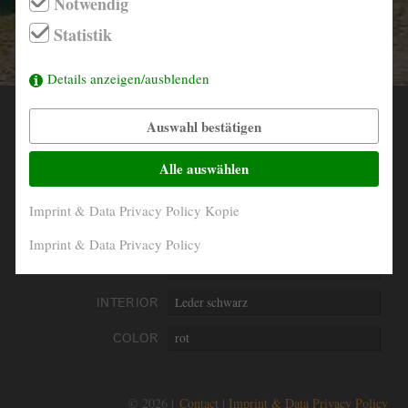
Notwendig
info@derautojaeger.de
Statistik
Instagram
Details anzeigen/ausblenden
Auswahl bestätigen
YEAR
1969
MILEAGE
128.204 Km original
Alle auswählen
ENGINE
4- Zylinder in Reihe
Imprint & Data Privacy Policy Kopie
PERFORMANCE
68 kW/92 PS
Imprint & Data Privacy Policy
DISPLACEMENT
1800 ccm
INTERIOR
Leder schwarz
COLOR
rot
© 2026 |
Contact
Imprint & Data Privacy Policy