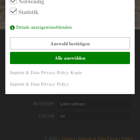
Notwendig
info@derautojaeger.de
Statistik
Instagram
Details anzeigen/ausblenden
Auswahl bestätigen
YEAR
1966
MILEAGE
135.754 Km original
Alle auswählen
ENGINE
4- Zylinder in Reihe
Imprint & Data Privacy Policy Kopie
PERFORMANCE
70 kW/95 PS
Imprint & Data Privacy Policy
DISPLACEMENT
1798 ccm
INTERIOR
Leder schwarz
COLOR
rot
© 2026 |
Contact
Imprint & Data Privacy Policy