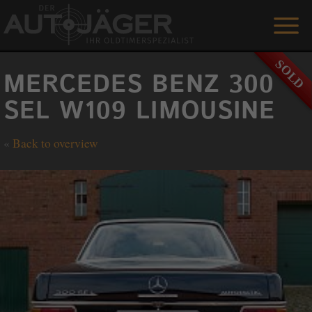
ON SALE
MERCEDES BENZ 300
SERVICES
SEL W109 LIMOUSINE
REFERENCES
«
Back to overview
ABOUT US
GUESTBOOK
CONTACT
DEUTSCH
+49 151 / 54 66 66 80