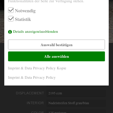
Funktionalitäten der Seite zur Verfügung stehen.
info@derautojaeger.de
Notwendig
Instagram
Statistik
Details anzeigen/ausblenden
Auswahl bestätigen
YEAR
1959
Alle auswählen
MILEAGE
113.053 Km abgelesen
Imprint & Data Privacy Policy Kopie
ENGINE
6- Zylinder in Reihe
Imprint & Data Privacy Policy
PERFORMANCE
85 kW/115 PS
DISPLACEMENT
2195 ccm
INTERIOR
Nadelstreifen Stoff grau/blau
COLOR
125 perlgrau