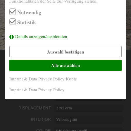
Funktionalitäten der Seite zur Verfügung stehen.
info@derautojaeger.de
Notwendig
Instagram
Statistik
Details anzeigen/ausblenden
Auswahl bestätigen
YEAR
1958
Alle auswählen
MILEAGE
55.700 Km abgelesen
Imprint & Data Privacy Policy Kopie
ENGINE
6- Zylinder in Reihe
Imprint & Data Privacy Policy
PERFORMANCE
74 kW/101 PS
DISPLACEMENT
2195 ccm
INTERIOR
Velours grau
COLOR
040 schwarz / weiß