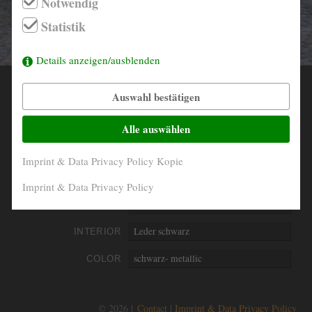
Notwendig
info@derautojaeger.de
Statistik
Instagram
Details anzeigen/ausblenden
Auswahl bestätigen
YEAR
1998
MILEAGE
134.500 Km original
Alle auswählen
ENGINE
8- Zylinder V- Form
Imprint & Data Privacy Policy Kopie
PERFORMANCE
209 kW/284 PS
Imprint & Data Privacy Policy
DISPLACEMENT
3996 ccm
INTERIOR
Leder schwarz
COLOR
schwarz- metallic
© 2026 |
Contact
Imprint & Data Privacy Policy