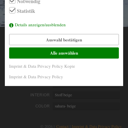
Notwendig
info@derautojaeger.de
Statistik
Instagram
Details anzeigen/ausblenden
Auswahl bestätigen
YEAR
1977
MILEAGE
25.650 Km original
Alle auswählen
ENGINE
4- Zylinder in Reihe
Imprint & Data Privacy Policy Kopie
PERFORMANCE
74 kW/ 101 PS
Imprint & Data Privacy Policy
DISPLACEMENT
1993 ccm
INTERIOR
Stoff beige
COLOR
sahara- beige
© 2026 |
Contact
Imprint & Data Privacy Policy