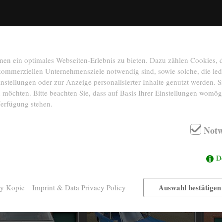
n ein optimales Webseiten-Erlebnis zu bieten. Dazu zählen Cookies, di
 kommerziellen Unternehmensziele notwendig sind, sowie solche, die le
nstellungen oder zur Anzeige personalisierter Inhalte genutzt werden. S
 möchten. Bitte beachten Sie, dass auf Basis Ihrer Einstellungen womögl
Verfügung stehen.
Notw
D
Auswahl bestätigen
cy Kopie
Imprint & Data Privacy Policy