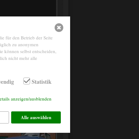
e für den Betrieb der Seite
diglich zu anonymen
ie können selbst entscheiden,
ich nicht mehr alle
endig
Statistik
etails anzeigen/ausblenden
Alle auswählen