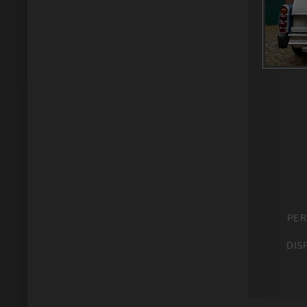
PE
DIS