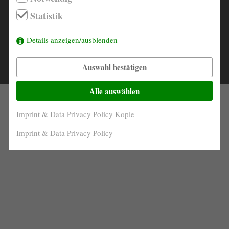
info@derautojaeger.de
Statistik
Velours blau
INTERIOR
Polaris-silber metallic
Instagram
COLOR
Details anzeigen/ausblenden
Auswahl bestätigen
© 2026 |
Contact
Imprint & Data Privacy Policy
Alle auswählen
Imprint & Data Privacy Policy Kopie
Imprint & Data Privacy Policy