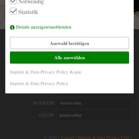
Notwendig
info@derautojaeger.de
Statistik
Instagram
Details anzeigen/ausblenden
Auswahl bestätigen
YEAR
1975
MILEAGE
141.780 Km
Alle auswählen
ENGINE
6- Zylinder in Reihe
Imprint & Data Privacy Policy Kopie
PERFORMANCE
132 kW/180 PS
Imprint & Data Privacy Policy
DISPLACEMENT
2985 ccm
INTERIOR
Velours blau
COLOR
polaris silber
© 2026 |
Contact
Imprint & Data Privacy Policy