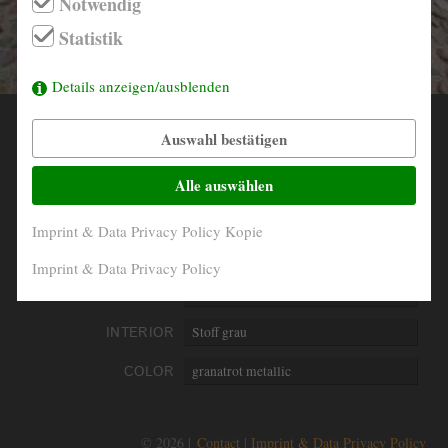
Notwendig
info@derautojaeger.de
Statistik
Instagram
Details anzeigen/ausblenden
Auswahl bestätigen
YEAR
1975
MILEAGE
89.995 Km
Alle auswählen
ENGINE
4-Zylinder in Reihe
Imprint & Data Privacy Policy Kopie
PERFORMANCE
74kW/101PS
Imprint & Data Privacy Policy
DISPLACEMENT
1977 ccm
INTERIOR
Stoff grau
COLOR
granatrot metallic
© 2026 |
Contact
Imprint & Data Privacy Policy