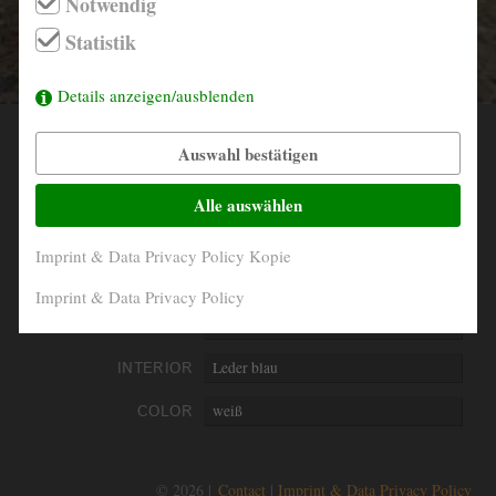
Notwendig
info@derautojaeger.de
Statistik
Instagram
Details anzeigen/ausblenden
Auswahl bestätigen
YEAR
1966
MILEAGE
183.956 Km
Alle auswählen
ENGINE
4- Zylinder in Reihe
Imprint & Data Privacy Policy Kopie
PERFORMANCE
88 kW/120 PS
Imprint & Data Privacy Policy
DISPLACEMENT
1977 ccm
INTERIOR
Leder blau
COLOR
weiß
© 2026 |
Contact
Imprint & Data Privacy Policy